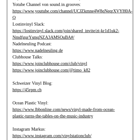
Yotube Channel von sound.in.grooves:
https://www.youtube.com/channel/UCJZkmne4W8qNeqrXVYH0A-
Q
Lostinvinyl Slack:
https://lostinvinyl.slack.com/join/shared_invite/zt-kr1d1uk2-
NmdfgurYsmqNZA3AMSOuBA#/
Nadelneuling Podcast:
https://www.nadelneuling.de
Clubhouse Talks:
https://www.joinclubhouse.com/club/vinyl
https://www.joinclubhouse.com/@timo_k82
Schweizer Vinyl Blog:
https://45rpm.ch
Ocean Plastic Vinyl:
https://www.lbbonline.com/news/vinyl-made-from-ocean-
plastic-turns-the-tables-on-the-music-industry
Instagram Markus:
https://www.instagram.com/vinylstationclub/