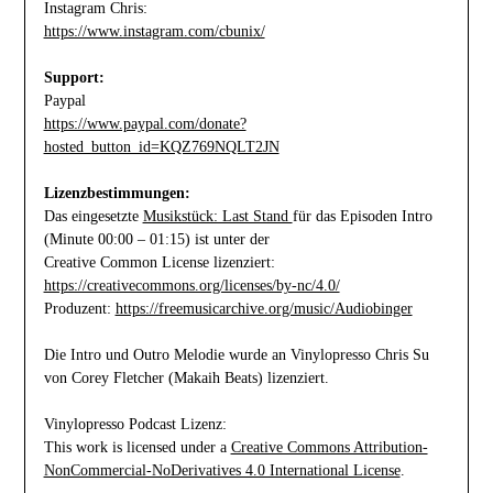
Instagram Chris:
https://www.instagram.com/cbunix/
Support:
Paypal
https://www.paypal.com/donate?
hosted_button_id=KQZ769NQLT2JN
Lizenzbestimmungen:
Das eingesetzte
Musikstück: Last Stand
für das Episoden Intro
(Minute 00:00 – 01:15) ist unter der
Creative Common License lizenziert:
https://creativecommons.org/licenses/by-nc/4.0/
Produzent:
https://freemusicarchive.org/music/Audiobinger
Die Intro und Outro Melodie wurde an Vinylopresso Chris Su
von Corey Fletcher (Makaih Beats) lizenziert.
Vinylopresso Podcast Lizenz:
This work is licensed under a
Creative Commons Attribution-
NonCommercial-NoDerivatives 4.0 International License
.