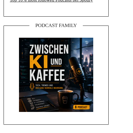
Top 10% most followed Podcasts bei Spotify
PODCAST FAMILY