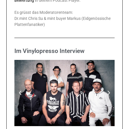
Bewertung
in deinem Podcast Player.
Es grüsst das Moderatorenteam:
Dr.mint Chris Su & mint buyer Markus (Eidgenössische
Plattenfanatiker)
Im Vinylopresso Interview