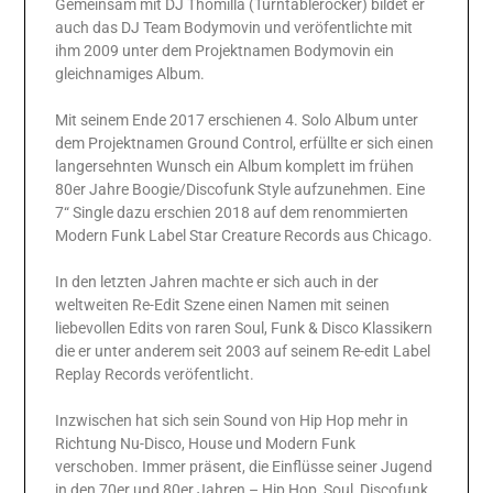
Gemeinsam mit DJ Thomilla (Turntablerocker) bildet er
auch das DJ Team Bodymovin und veröfentlichte mit
ihm 2009 unter dem Projektnamen Bodymovin ein
gleichnamiges Album.
Mit seinem Ende 2017 erschienen 4. Solo Album unter
dem Projektnamen Ground Control, erfüllte er sich einen
langersehnten Wunsch ein Album komplett im frühen
80er Jahre Boogie/Discofunk Style aufzunehmen. Eine
7“ Single dazu erschien 2018 auf dem renommierten
Modern Funk Label Star Creature Records aus Chicago.
In den letzten Jahren machte er sich auch in der
weltweiten Re-Edit Szene einen Namen mit seinen
liebevollen Edits von raren Soul, Funk & Disco Klassikern
die er unter anderem seit 2003 auf seinem Re-edit Label
Replay Records veröfentlicht.
Inzwischen hat sich sein Sound von Hip Hop mehr in
Richtung Nu-Disco, House und Modern Funk
verschoben. Immer präsent, die Einflüsse seiner Jugend
in den 70er und 80er Jahren – Hip Hop, Soul, Discofunk,