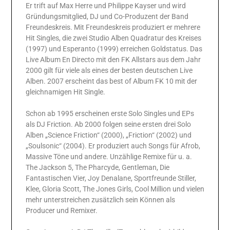
Er trift auf Max Herre und Philippe Kayser und wird
Gründungsmitglied, DJ und Co-Produzent der Band
Freundeskreis. Mit Freundeskreis produziert er mehrere
Hit Singles, die zwei Studio Alben Quadratur des Kreises
(1997) und Esperanto (1999) erreichen Goldstatus. Das
Live Album En Directo mit den FK Allstars aus dem Jahr
2000 gilt für viele als eines der besten deutschen Live
Alben. 2007 erscheint das best of Album FK 10 mit der
gleichnamigen Hit Single.
Schon ab 1995 erscheinen erste Solo Singles und EPs
als DJ Friction. Ab 2000 folgen seine ersten drei Solo
Alben „Science Friction“ (2000), „Friction“ (2002) und
„Soulsonic“ (2004). Er produziert auch Songs für Afrob,
Massive Töne und andere. Unzählige Remixe für u. a.
The Jackson 5, The Pharcyde, Gentleman, Die
Fantastischen Vier, Joy Denalane, Sportfreunde Stiller,
Klee, Gloria Scott, The Jones Girls, Cool Million und vielen
mehr unterstreichen zusätzlich sein Können als
Producer und Remixer.