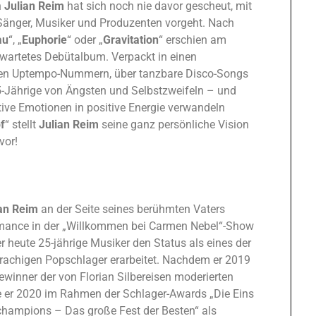
h
Julian Reim
hat sich noch nie davor gescheut, mit
 Sänger, Musiker und Produzenten vorgeht. Nach
au
“, „
Euphorie
“ oder „
Gravitation
“ erschien am
erwartetes Debütalbum. Verpackt in einen
en Uptempo-Nummern, über tanzbare Disco-Songs
25-Jährige von Ängsten und Selbstzweifeln – und
ive Emotionen in positive Energie verwandeln
f
“ stellt
Julian Reim
seine ganz persönliche Vision
vor!
ian Reim
an der Seite seines berühmten Vaters
mance in der „Willkommen bei Carmen Nebel“-Show
er heute 25-jährige Musiker den Status als eines der
achigen Popschlager erarbeitet. Nachdem er 2019
Gewinner der von Florian Silbereisen moderierten
e er 2020 im Rahmen der Schlager-Awards „Die Eins
champions – Das große Fest der Besten“ als