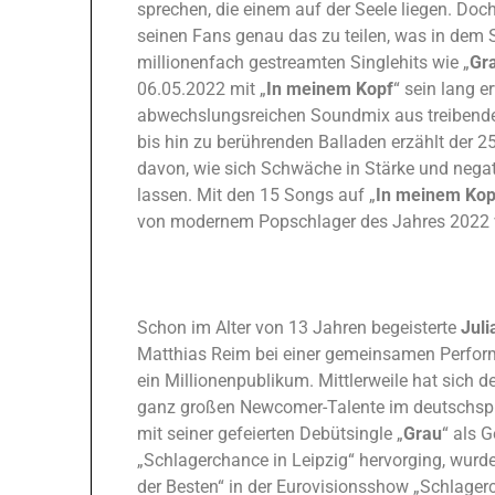
sprechen, die einem auf der Seele liegen. Doc
seinen Fans genau das zu teilen, was in dem
millionenfach gestreamten Singlehits wie „
Gr
06.05.2022 mit „
In meinem Kopf
“ sein lang 
abwechslungsreichen Soundmix aus treibend
bis hin zu berührenden Balladen erzählt der 
davon, wie sich Schwäche in Stärke und negat
lassen. Mit den 15 Songs auf „
In meinem Kop
von modernem Popschlager des Jahres 2022 
Schon im Alter von 13 Jahren begeisterte
Jul
Matthias Reim bei einer gemeinsamen Perfor
ein Millionenpublikum. Mittlerweile hat sich d
ganz großen Newcomer-Talente im deutschspr
mit seiner gefeierten Debütsingle „
Grau
“ als 
„Schlagerchance in Leipzig“ hervorging, wurd
der Besten“ in der Eurovisionsshow „Schlager