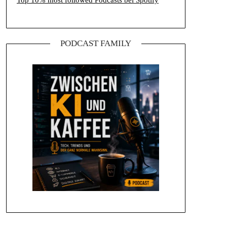
Top 10% most followed Podcasts bei Spotify
PODCAST FAMILY