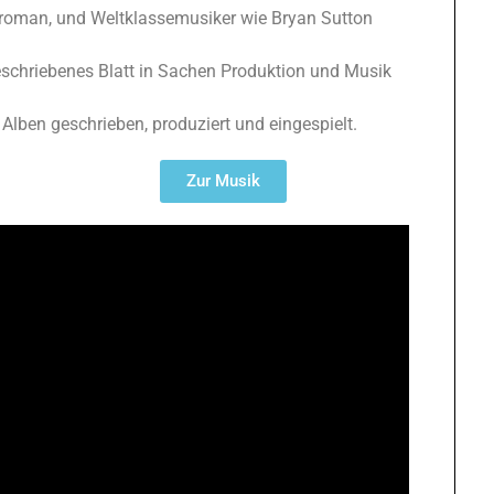
Droman, und Weltklassemusiker wie Bryan Sutton
beschriebenes Blatt in Sachen Produktion und Musik
 Alben geschrieben, produziert und eingespielt.
Zur Musik